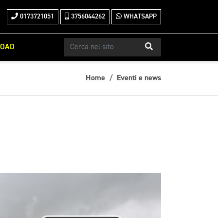
0173721051
3756044262
WHATSAPP
ROAD
Home
Eventi e news