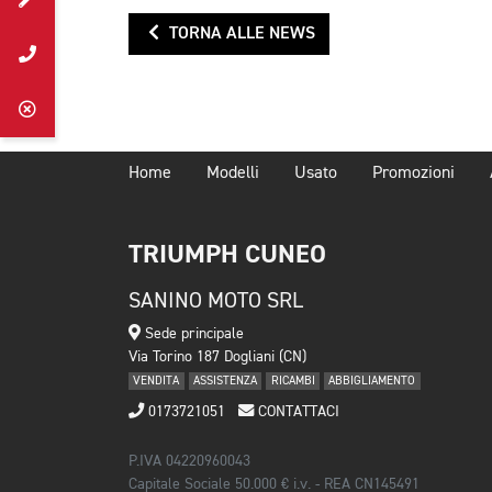
TORNA ALLE NEWS
Home
Modelli
Usato
Promozioni
TRIUMPH CUNEO
SANINO MOTO SRL
Sede principale
Via Torino 187 Dogliani (CN)
VENDITA
ASSISTENZA
RICAMBI
ABBIGLIAMENTO
0173721051
CONTATTACI
P.IVA 04220960043
Capitale Sociale 50.000 € i.v. - REA CN145491