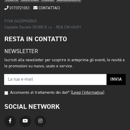
VENDITA
ASSISTENZA
RICAMBI
ABBIGLIAMENTO
0173721051
CONTATTACI
P.IVA 04220960043
Capitale Sociale 50.000 € i.v. - REA CN145491
RESTA IN CONTATTO
NEWSLETTER
Iscriviti alla newsletter per scoprire in anteprima gli eventi, le novità e
le promozioni su nuovo, usato e service.
INVIA
Acconsento al trattamento dei dati*
(Leggi l'informativa)
SOCIAL NETWORK