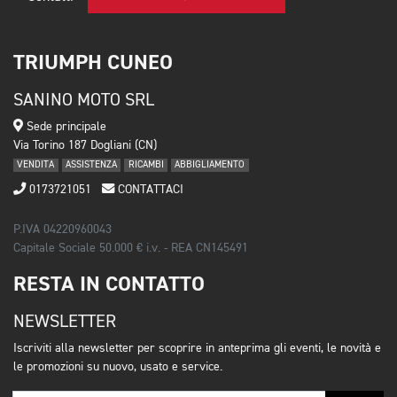
TRIUMPH CUNEO
SANINO MOTO SRL
Sede principale
Via Torino 187 Dogliani (CN)
VENDITA
ASSISTENZA
RICAMBI
ABBIGLIAMENTO
0173721051
CONTATTACI
P.IVA 04220960043
Capitale Sociale 50.000 € i.v. - REA CN145491
RESTA IN CONTATTO
NEWSLETTER
Iscriviti alla newsletter per scoprire in anteprima gli eventi, le novità e
le promozioni su nuovo, usato e service.