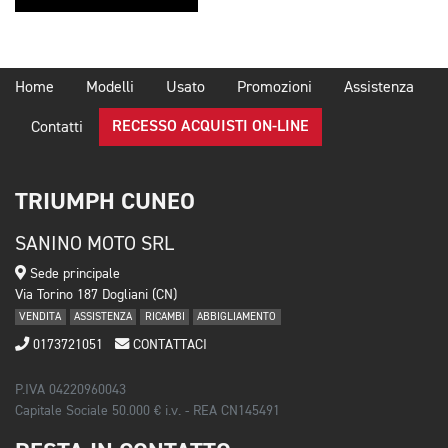
Home
Modelli
Usato
Promozioni
Assistenza
RECESSO ACQUISTI ON-LINE
Contatti
TRIUMPH CUNEO
SANINO MOTO SRL
Sede principale
Via Torino 187 Dogliani (CN)
VENDITA
ASSISTENZA
RICAMBI
ABBIGLIAMENTO
0173721051
CONTATTACI
P.IVA 04220960043
Capitale Sociale 50.000 € i.v. - REA CN145491