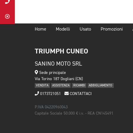
Home
Modelli
Usato
Promozioni
TRIUMPH CUNEO
SANINO MOTO SRL
Sede principale
Via Torino 187 Dogliani (CN)
VENDITA
ASSISTENZA
RICAMBI
ABBIGLIAMENTO
0173721051
CONTATTACI
P.IVA 04220960043
Capitale Sociale 50.000 € i.v. - REA CN145491