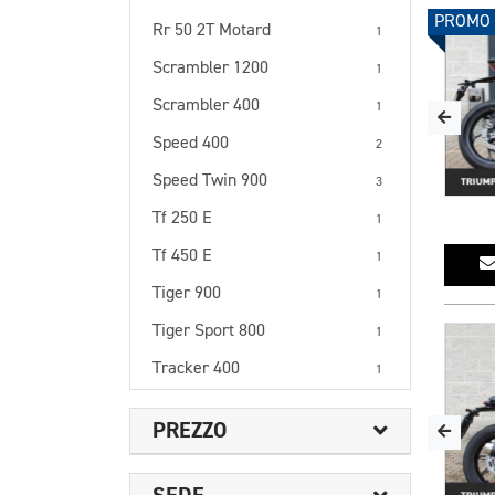
PROMO
Rr 50 2T Motard
1
Scrambler 1200
1
Scrambler 400
1
Speed 400
2
Speed Twin 900
3
Tf 250 E
1
Tf 450 E
1
Tiger 900
1
Tiger Sport 800
1
Tracker 400
1
PREZZO