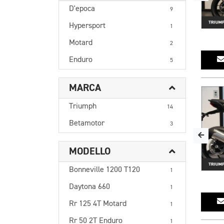
D'epoca
9
Hypersport
1
Motard
2
Enduro
5
MARCA
Triumph
14
Betamotor
3
MODELLO
Bonneville 1200 T120
1
Daytona 660
1
Rr 125 4T Motard
1
Rr 50 2T Enduro
1