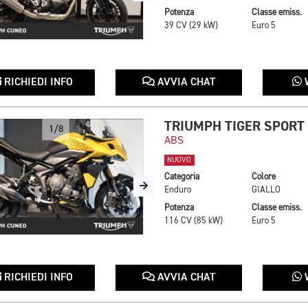
Potenza
Classe emiss.
39 CV (29 kW)
Euro 5
RICHIEDI INFO
AVVIA CHAT
TRIUMPH TIGER SPORT
1/8
ABS
NUOVO
Categoria
Colore
Enduro
GIALLO
Potenza
Classe emiss.
116 CV (85 kW)
Euro 5
RICHIEDI INFO
AVVIA CHAT