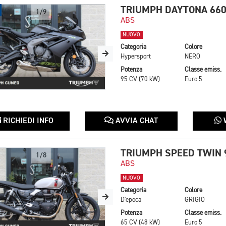
TRIUMPH DAYTONA 66
1/9
ABS
NUOVO
Categoria
Colore
Hypersport
NERO
Potenza
Classe emiss.
95 CV (70 kW)
Euro 5
RICHIEDI INFO
AVVIA CHAT
TRIUMPH SPEED TWIN 
1/8
ABS
NUOVO
Categoria
Colore
D'epoca
GRIGIO
Potenza
Classe emiss.
65 CV (48 kW)
Euro 5