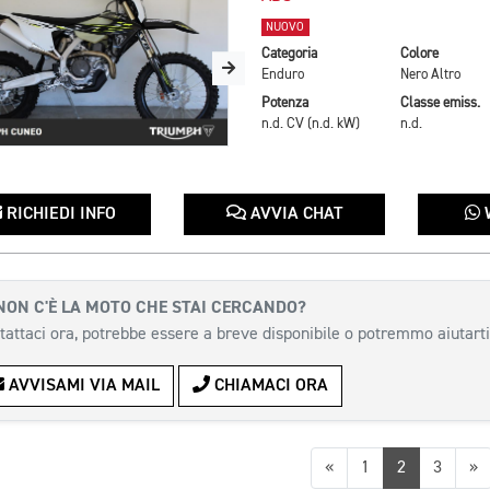
NUOVO
Categoria
Colore
Enduro
Nero Altro
Potenza
Classe emiss.
n.d. CV (n.d. kW)
n.d.
RICHIEDI INFO
AVVIA CHAT
NON C'È LA MOTO CHE STAI CERCANDO?
tattaci ora, potrebbe essere a breve disponibile o potremmo aiutarti
AVVISAMI VIA MAIL
CHIAMACI ORA
Precedente
S
«
1
2
3
»