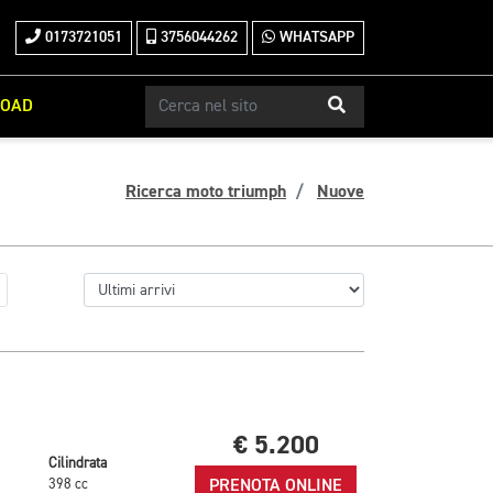
0173721051
3756044262
WHATSAPP
ROAD
Ricerca moto triumph
Nuove
€ 5.200
Cilindrata
PRENOTA ONLINE
398 cc