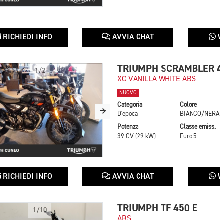
RICHIEDI INFO
AVVIA CHAT
TRIUMPH SCRAMBLER 
1/2
XC VANILLA WHITE ABS
NUOVO
Categoria
Colore
D'epoca
BI
Potenza
Classe emiss.
39 CV (29 kW)
Euro 5
RICHIEDI INFO
AVVIA CHAT
TRIUMPH TF 450 E
1/10
ABS