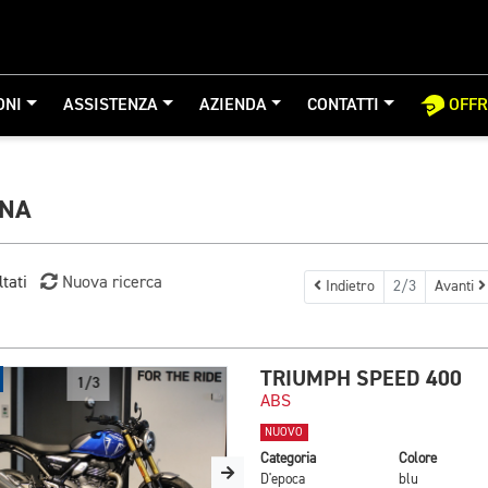
ONI
ASSISTENZA
AZIENDA
CONTATTI
OFF
GNA
ltati
Nuova ricerca
Indietro
2/3
Avanti
TRIUMPH SPEED 400
1/3
ABS
NUOVO
Categoria
Colore
D'epoca
blu