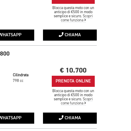
Blocca questa moto con un
anticipo di €500 in modo
semplice e sicuro.
Scopri
come funziona
WHATSAPP
CHIAMA
 800
€ 10.700
Cilindrata
PRENOTA ONLINE
798 cc
Blocca questa moto con un
anticipo di €500 in modo
semplice e sicuro.
Scopri
come funziona
WHATSAPP
CHIAMA