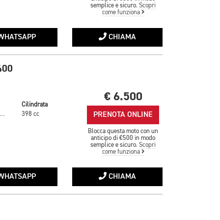
semplice e sicuro.
Scopri
come funziona
WHATSAPP
CHIAMA
400
€ 6.500
Cilindrata
PRENOTA ONLINE
ANCO/NERA/GIALLA
398 cc
Blocca questa moto con un
anticipo di €500 in modo
semplice e sicuro.
Scopri
come funziona
WHATSAPP
CHIAMA