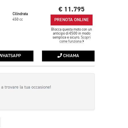
€ 11.795
Cilindrata
PRENOTA ONLINE
450 cc
Blocca questa moto con un
anticipo di €500 in modo
semplice e sicuro.
Scopri
come funziona
WHATSAPP
CHIAMA
 a trovare la tua occasione!
uccessiva