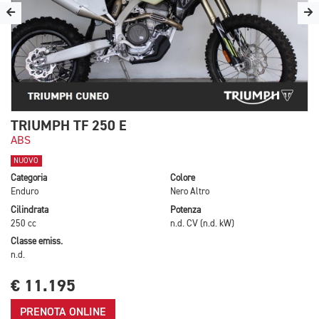
TRIUMPH TF 250 E
ABS
NUOVO
Categoria
Colore
Enduro
Nero Altro
Cilindrata
Potenza
250 cc
n.d. CV (n.d. kW)
Classe emiss.
n.d.
€ 11.195
PRENOTA ONLINE