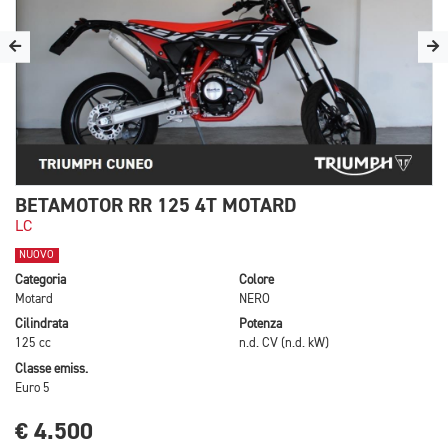
BETAMOTOR RR 125 4T MOTARD
LC
NUOVO
Categoria
Colore
Motard
NERO
Cilindrata
Potenza
125 cc
n.d. CV (n.d. kW)
Classe emiss.
Euro 5
€ 4.500