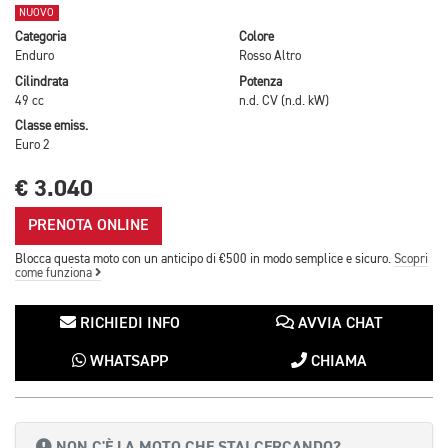
NUOVO
Categoria
Colore
Enduro
Rosso Altro
Cilindrata
Potenza
49 cc
n.d. CV (n.d. kW)
Classe emiss.
Euro 2
€ 3.040
PRENOTA ONLINE
Blocca questa moto con un anticipo di €500 in modo semplice e sicuro.
Scopri
come funziona
RICHIEDI INFO
AVVIA CHAT
WHATSAPP
CHIAMA
NON C'È LA MOTO CHE STAI CERCANDO?