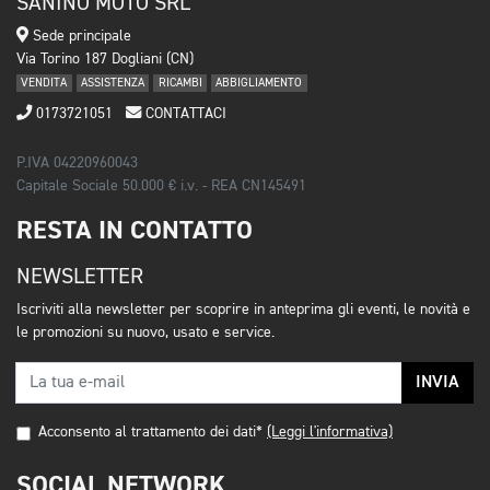
SANINO MOTO SRL
Sede principale
Via Torino 187 Dogliani (CN)
VENDITA
ASSISTENZA
RICAMBI
ABBIGLIAMENTO
0173721051
CONTATTACI
P.IVA 04220960043
Capitale Sociale 50.000 € i.v. - REA CN145491
RESTA IN CONTATTO
NEWSLETTER
Iscriviti alla newsletter per scoprire in anteprima gli eventi, le novità e
le promozioni su nuovo, usato e service.
INVIA
Acconsento al trattamento dei dati*
(Leggi l'informativa)
SOCIAL NETWORK