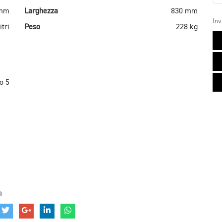
 mm
Larghezza
830 mm
Inv
itri
Peso
228 kg
o 5
i