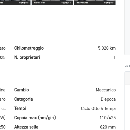
ato
Chilometraggio
5.328 km
025
N. proprietari
1
Le 
ina
Cambio
Meccanico
ero
Categoria
D'epoca
 cc
Tempi
Ciclo Otto 4 Tempi
kW)
Coppia max (nm/giri)
110/425
250
Altezza sella
820 mm