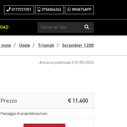
0173721051
3756044262
WHATSAPP
ROAD
a moto
Usate
Triumph
Scrambler 1200
Annuncio pubblicato il 07/05/2026
Prezzo
€ 11.400
Passaggio di proprietà escluso