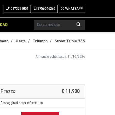
0173721051
3756044262
WHATSAPP
ROAD
 moto
Usate
Triumph
Street Triple 765
Annuncio pubblicato il 11/10/2024
Prezzo
€ 11.900
Passaggio di proprietà escluso