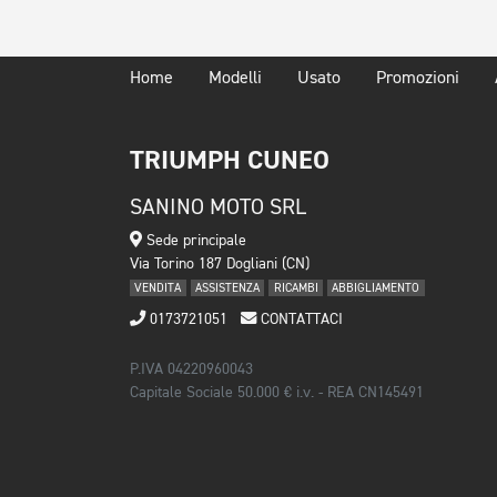
Home
Modelli
Usato
Promozioni
TRIUMPH CUNEO
SANINO MOTO SRL
Sede principale
Via Torino 187 Dogliani (CN)
VENDITA
ASSISTENZA
RICAMBI
ABBIGLIAMENTO
0173721051
CONTATTACI
P.IVA 04220960043
Capitale Sociale 50.000 € i.v. - REA CN145491