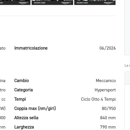
ato
Immatricolazione
06/2026
Le 
ina
Cambio
Meccanico
tro
Categoria
Hypersport
 cc
Tempi
Ciclo Otto 4 Tempi
kW)
Coppia max (nm/giri)
80/950
000
Altezza sella
840 mm
 mm
Larghezza
790 mm