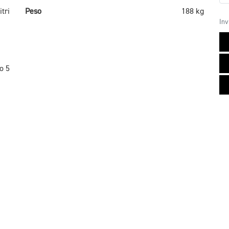
itri
Peso
188 kg
Inv
o 5