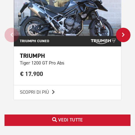
TRIUMPH
TR
Tiger 1200 GT Pro Abs
Tig
€ 17.900
€ 
SCOPRI DI PIÙ
SCO
VEDI TUTTE