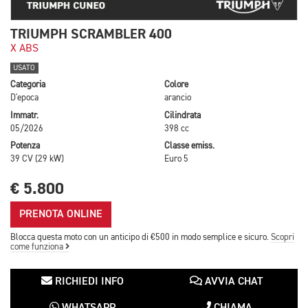
TRIUMPH SCRAMBLER 400
X ABS
USATO
Categoria
Colore
D'epoca
arancio
Immatr.
Cilindrata
05/2026
398 cc
Potenza
Classe emiss.
39 CV (29 kW)
Euro 5
€ 5.800
PRENOTA ONLINE
Blocca questa moto con un anticipo di €500 in modo semplice e sicuro.
Scopri
come funziona
RICHIEDI INFO
AVVIA CHAT
WHATSAPP
CHIAMA