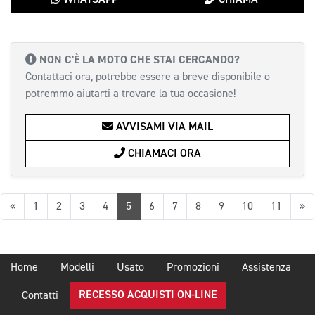
NON C'È LA MOTO CHE STAI CERCANDO?
Contattaci ora, potrebbe essere a breve disponibile o
potremmo aiutarti a trovare la tua occasione!
AVVISAMI VIA MAIL
CHIAMACI ORA
Precedente
Su
«
1
2
3
4
5
6
7
8
9
10
11
»
Home
Modelli
Usato
Promozioni
Assistenza
RECESSO ACQUISTI ON-LINE
Contatti