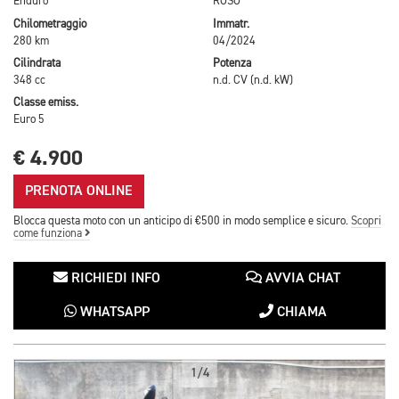
Enduro
ROSO
Chilometraggio
Immatr.
280 km
04/2024
Cilindrata
Potenza
348 cc
n.d. CV (n.d. kW)
Classe emiss.
Euro 5
€ 4.900
PRENOTA ONLINE
Blocca questa moto con un anticipo di €500 in modo semplice e sicuro.
Scopri
come funziona
RICHIEDI INFO
AVVIA CHAT
WHATSAPP
CHIAMA
1/4