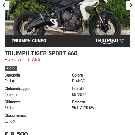
TRIUMPH TIGER SPORT 660
PURE WHITE ABS
USATO
Categoria
Colore
Enduro
BIANCO
Chilometraggio
Immatr.
495 km
05/2026
Cilindrata
Potenza
660 cc
95 CV (70 kW)
Classe emiss.
Euro 5
€ 8.500