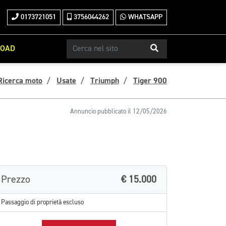
0173721051
3756044262
WHATSAPP
ROAD
Ricerca moto
Usate
Triumph
Tiger 900
Annuncio pubblicato il 12/05/2026
Prezzo
€ 15.000
Passaggio di proprietà escluso