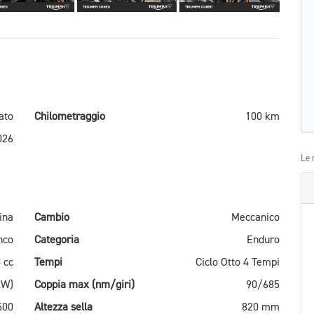
ato
Chilometraggio
100 km
026
Le 
ina
Cambio
Meccanico
nco
Categoria
Enduro
 cc
Tempi
Ciclo Otto 4 Tempi
kW)
Coppia max (nm/giri)
90/685
500
Altezza sella
820 mm