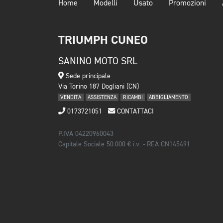
Home
Modelli
Usato
Promozioni
TRIUMPH CUNEO
SANINO MOTO SRL
Sede principale
Via Torino 187 Dogliani (CN)
VENDITA
ASSISTENZA
RICAMBI
ABBIGLIAMENTO
0173721051
CONTATTACI
P.IVA 04220960043
Capitale Sociale 50.000 € i.v. - REA CN145491