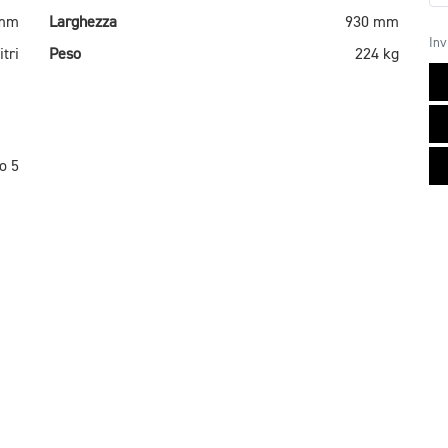
 mm
Larghezza
930 mm
Inv
itri
Peso
224 kg
o 5