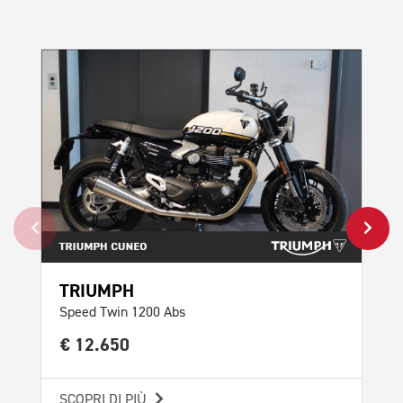
TRIUMPH
TR
Speed Twin 1200 Abs
Scr
€ 12.650
€ 
SCOPRI DI PIÙ
SCO