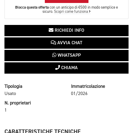
Blocca questa offerta
con un anticipo di €500 in modo semplice e
sicuro.
Scopri come funziona
RICHIEDI INFO
AVVIA CHAT
WHATSAPP
CHIAMA
Tipologia
Immatricolazione
Usato
01/2026
N. proprietari
1
CARATTERISTICHE TECNICHE